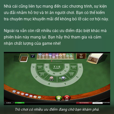
Nhà cái cũng liên tục mang đến các chương trình, sự kiện
ưu đãi nhằm hỗ trợ và tri ân người chơi. Bạn có thể kiểm
tra chuyên mục khuyến mãi để không bỏ lỡ các cơ hội này.
Ngoài ra vẫn còn rất nhiều các ưu điểm đặc biệt khác mà
phiên bản này mang lại. Bạn hãy thử tham gia và cảm
nhận chất lượng của game nhé!
Trò chơi có nhiều ưu điểm đang chờ bạn khám phá.