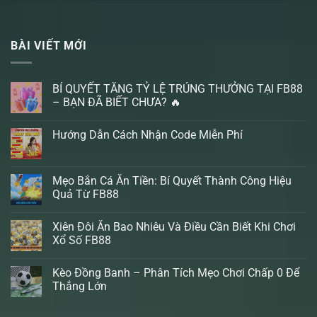
BÀI VIẾT MỚI
BÍ QUYẾT TĂNG TỶ LỆ TRÚNG THƯỞNG TẠI FB88
– BẠN ĐÃ BIẾT CHƯA? 🔥
Hướng Dẫn Cách Nhận Code Miễn Phí
Mẹo Bắn Cá Ăn Tiền: Bí Quyết Thành Công Hiệu
Quả Từ FB88
Xiên Đôi Ăn Bao Nhiêu Và Điều Cần Biết Khi Chơi
Xổ Số FB88
Kèo Đồng Banh – Phân Tích Mẹo Chơi Chấp 0 Để
Thắng Lớn