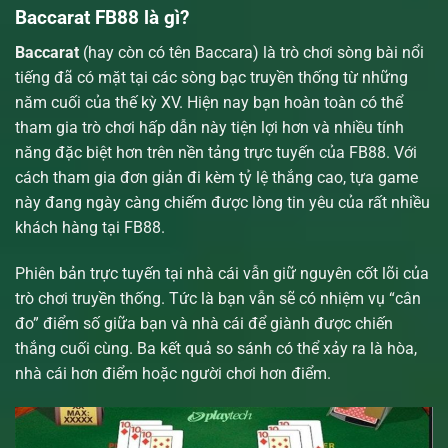
Baccarat FB88 là gì?
Baccarat
(hay còn có tên Baccara) là trò chơi sòng bài nổi
tiếng đã có mặt tại các sòng bạc truyền thống từ những
năm cuối của thế kỳ XV. Hiện nay bạn hoàn toàn có thể
tham gia trò chơi hấp dẫn này tiện lợi hơn và nhiều tính
năng đặc biệt hơn trên nền tảng trực tuyến của FB88. Với
cách tham gia đơn giản đi kèm tỷ lệ thắng cao, tựa game
này đang ngày càng chiếm được lòng tin yêu của rất nhiều
khách hàng tại FB88.
Phiên bản trực tuyến tại nhà cái vẫn giữ nguyên cốt lõi của
trò chơi truyền thống. Tức là bạn vẫn sẽ có nhiệm vụ “cân
đo” điểm số giữa bạn và nhà cái để giành được chiến
thắng cuối cùng. Ba kết quả so sánh có thể xảy ra là hòa,
nhà cái hơn điểm hoặc người chơi hơn điểm.