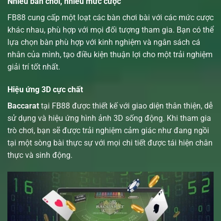
Nhiều bàn chơi, nhiều mức cược
FB88 cung cấp một loạt các bàn chơi bài với các mức cược
khác nhau, phù hợp với mọi đối tượng tham gia. Bạn có thể
lựa chọn bàn phù hợp với kinh nghiệm và ngân sách cá
nhân của mình, tạo điều kiện thuận lợi cho một trải nghiệm
giải trí tốt nhất.
Hiệu ứng 3D cực chất
Baccarat
tại FB88 được thiết kế với giao diện thân thiện, dễ
sử dụng và hiệu ứng hình ảnh 3D sống động. Khi tham gia
trò chơi, bạn sẽ được trải nghiệm cảm giác như đang ngồi
tại một sòng bài thực sự với mọi chi tiết được tái hiện chân
thực và sinh động.