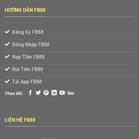
HƯỚNG DẪN FB88
Đăng Ký FB88
Đăng Nhập FB88
Nạp Tiền FB88
Rút Tiền FB88
Tải App FB88
Theo dõi:
LIÊN HỆ FB88