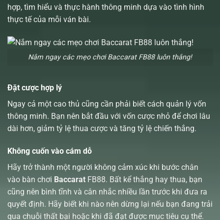
hợp, tìm hiểu và thực hành thông minh dựa vào tình hình
thực tế của mỗi ván bài.
Nắm ngay các mẹo chơi Baccarat FB88 luôn thắng!
Đặt cược hợp lý
Ngay cả một cao thủ cũng cần phải biết cách quản lý vốn
thông minh. Bạn nên bắt đầu với vốn cược nhỏ để chơi lâu
dài hơn, giảm tỷ lệ thua cược và tăng tỷ lệ chiến thắng.
Không cuốn vào cám dỗ
Hãy trở thành một người không cảm xúc khi bước chân
vào bàn chơi
Baccarat
FB88. Bất kể thắng hay thua, bạn
cũng nên bình tĩnh và cân nhắc nhiều lần trước khi đưa ra
quyết định. Hãy biết khi nào nên dừng lại nếu bạn đang trải
qua chuỗi thất bại hoặc khi đã đạt được mục tiêu cụ thể.