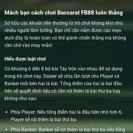
Mách bạn cách chơi Baccarat FB88 luôn thắng
Sở hữu các khoản tiền thưởng từ trò chơi không khó như
nhiều người lầm tưởng. Bạn chỉ cần nắm được các mẹo
dưới đây là hoàn toàn có thể giành chiến thắng mà không
cần chờ vào may mắn!
Hiểu được luật chơi
Có khoảng 6 đến 8 bộ bài Tây trộn vào nhau để sử dụng
trong trò chơi này. Dealer sẽ chia lần lượt cho Player và
Banker mỗi bên hai lá bài. Tổng điểm của hai lá bài đầu
tiên sẽ quyết định liệu có cần rút thêm lá bài thứ ba hay
không như sau:
Phía Player
:
Nếu tổng điểm hai lá đầu tiên nhỏ hơn 6,
Player sẽ rút thêm lá bài thứ ba.
Phía Banker
:
Banker sẽ rút thêm lá bài thứ ba nếu tổng