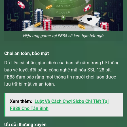
Hiệu ứng game tại FB88 sẽ làm bạn bất ngờ.
Chơi an toàn, bảo mật
Dữ liệu cá nhân, giao dịch của bạn sẽ nằm trong hệ thống
bảo vệ tuyệt đối bằng công nghệ mã hóa SSL 128 bit.
FB88 đảm bảo rằng mọi thông tin người chơi luôn được
lưu trữ bí mật và an toàn.
Xem thêm:
Luật Và Cách Chơi Sicbo Chi Tiết Tại
FB88 Cho Tân Binh
Ưu đãi thường xuyên