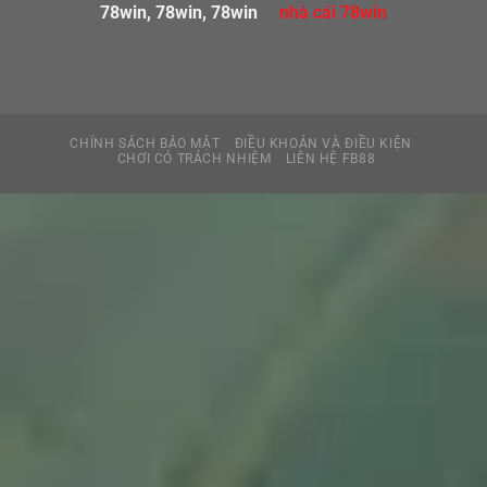
78win
,
78win
,
78win
nhà cái 78win
CHÍNH SÁCH BẢO MẬT
ĐIỀU KHOẢN VÀ ĐIỀU KIỆN
CHƠI CÓ TRÁCH NHIỆM
LIÊN HỆ FB88